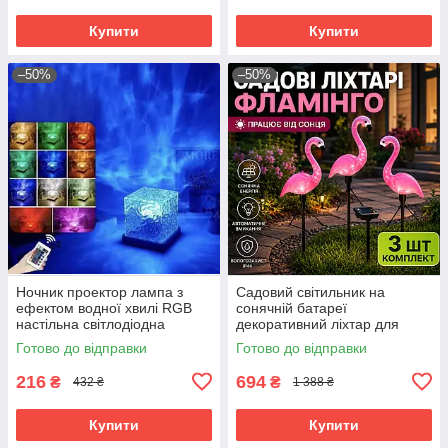
Купити
Купити
–50%
–50%
Ночник проектор лампа з
Садовий світильник на
ефектом водної хвилі RGB
сонячній батареї
настільна світлодіодна
декоративний ліхтар для
підсвітка для спальні кімнати
клумби газону доріжок і двору
Готово до відправки
Готово до відправки
відпочинку
216
694
₴
₴
432 ₴
1 388 ₴
Купити
Купити