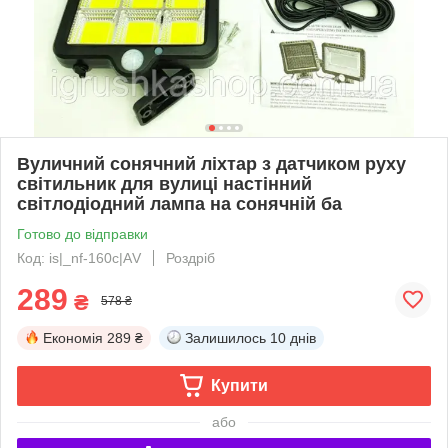
Вуличний сонячний ліхтар з датчиком руху
світильник для вулиці настінний
світлодіодний лампа на сонячній ба
Готово до відправки
Код: is|_nf-160c|АV
Роздріб
289
₴
578 ₴
Економія
289 ₴
Залишилось
10 днів
Купити
або