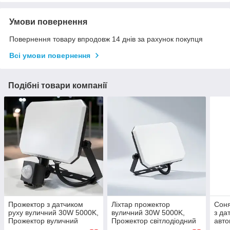
Умови повернення
Повернення товару впродовж 14 днів за рахунок покупця
Всі умови повернення
Подібні товари компанії
Прожектор з датчиком
Ліхтар прожектор
Соня
руху вуличний 30W 5000K,
вуличний 30W 5000K,
з да
Прожектор вуличний
Прожектор світлодіодний
авто
потужний, Прожектор з
для вулиці, Накладний
для 