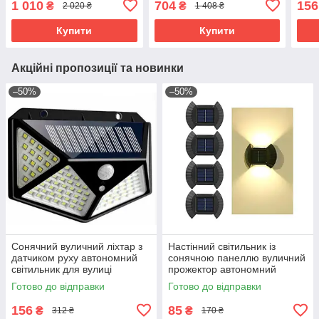
1 010
704
156
₴
₴
2 020 ₴
1 408 ₴
детектором руху, RYH
прожектор зовнішній, RYH
саду
Купити
Купити
Акційні пропозиції та новинки
–50%
–50%
Сонячний вуличний ліхтар з
Настінний світильник із
датчиком руху автономний
сонячною панеллю вуличний
світильник для вулиці
прожектор автономний
освітлення саду двору
світлодіодний ліхтар для саду
Готово до відправки
Готово до відправки
території н
двору вулиці
156
85
₴
₴
312 ₴
170 ₴