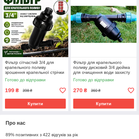
Фільтр сітчастий 3/4 для
Фільтр для крапельного
крапельного поливу
поливу дисковий 3/4 дюйма
зрошення крапельної стрічки
для очищення води захисту
очищення води від
від забруднень поливної
Готово до відправки
Готово до відправки
забруднень
системи
199
270
₴
₴
398 ₴
360 ₴
Купити
Купити
Про нас
89% позитивних з 422 відгуків за рік