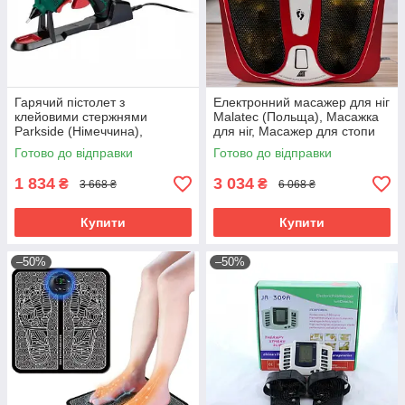
Гарячий пістолет з
Електронний масажер для ніг
клейовими стержнями
Malatec (Польща), Масажка
Parkside (Німеччина),
для ніг, Масажер для стопи
Пістолет термоклей, Пістолет
ніг, Масажер для м'язів ніг
Готово до відправки
Готово до відправки
для термоклею, RYH
електричний, RYH
1 834
3 034
₴
₴
3 668 ₴
6 068 ₴
Купити
Купити
–50%
–50%