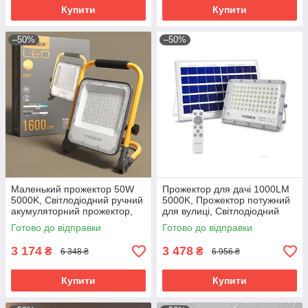
Купити
Купити
–50%
–50%
Маленький прожектор 50W
Прожектор для дачі 1000LM
5000K, Світлодіодний ручний
5000K, Прожектор потужний
акумуляторний прожектор,
для вулиці, Світлодіодний
Світлодіодний прожектор від
прожектор вуличного
Готово до відправки
Готово до відправки
акумулятора, RYH
освітлення, RYH
3 174
3 478
₴
₴
6 348 ₴
6 956 ₴
Купити
Купити