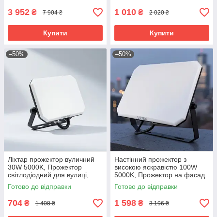
3 952
1 010
₴
₴
7 904 ₴
2 020 ₴
Купити
Купити
–50%
–50%
Ліхтар прожектор вуличний
Настінний прожектор з
30W 5000K, Прожектор
високою яскравістю 100W
світлодіодний для вулиці,
5000K, Прожектор на фасад
Накладний прожектор
будинку, RYH
Готово до відправки
Готово до відправки
зовнішній, RYH
704
1 598
₴
₴
1 408 ₴
3 196 ₴