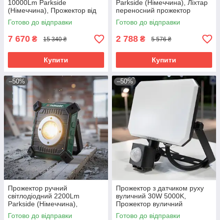
10000Lm Parkside
Parkside (Німеччина), Ліхтар
(Німеччина), Прожектор від
переносний прожектор
акумулятора, Акумуляторний
акумуляторний
Готово до відправки
Готово до відправки
ліхтар-прожектор, RYH
світлодіодний, RYH
7 670
2 788
₴
₴
15 340 ₴
5 576 ₴
Купити
Купити
–50%
–50%
Прожектор ручний
Прожектор з датчиком руху
світлодіодний 2200Lm
вуличний 30W 5000K,
Parkside (Німеччина),
Прожектор вуличний
Акумуляторний лед
потужний, Прожектор з
Готово до відправки
Готово до відправки
прожектор, RYH
детектором руху, RYH