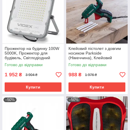
Прожектор на будинку 100W
Клейовий пістолет з довгим
5000K, Прожектор для
носиком Parkside
будівель, Світлодіодний
(Німеччина), Клейовий
прожектор вуличного
пістолет для клею, Клейовий
Готово до відправки
Готово до відправки
освітлення, Вуличний лед
пістолет маленький, RYH
прожектор, RYH
1 952
988
₴
₴
3 904 ₴
1 976 ₴
Купити
Купити
–50%
–50%