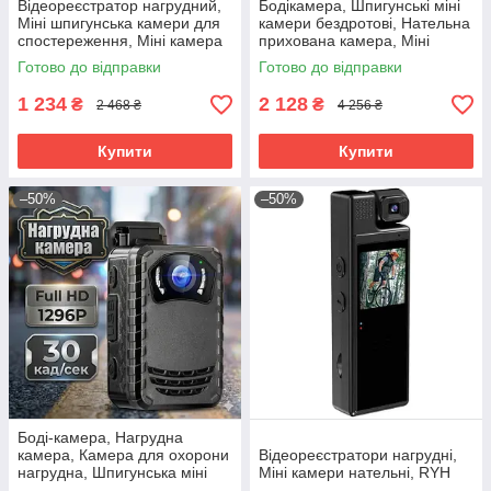
Відеореєстратор нагрудний,
Бодікамера, Шпигунські міні
Міні шпигунська камери для
камери бездротові, Нательна
спостереження, Міні камера
прихована камера, Міні
на одяг, Прихована нательна
камера шпигунська, RYH
Готово до відправки
Готово до відправки
камера, RYH
1 234
2 128
₴
₴
2 468 ₴
4 256 ₴
Купити
Купити
–50%
–50%
Боді-камера, Нагрудна
камера, Камера для охорони
Відеореєстратори нагрудні,
нагрудна, Шпигунська міні
Міні камери нательні, RYH
камера з великим часом