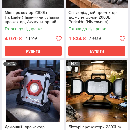
Міні прожектор 2300Lm
Світлодіодний прожектор
Parkside (Німеччина), Лампа
акумуляторний 2000Lm
прожектор, Акумуляторний
Parkside (Німеччина),
ліхтар-прожектор, RYH
Прожектор переносний
Готово до відправки
Готово до відправки
світлодіодний, RYH
4 070
1 834
₴
₴
8 140 ₴
3 668 ₴
Купити
Купити
–50%
–50%
Домашній прожектор
Ліхтарі прожектори 2800Lm