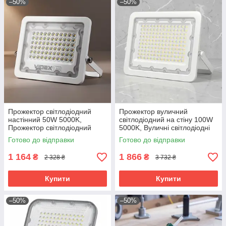
–50%
–50%
Прожектор світлодіодний
Прожектор вуличний
настінний 50W 5000K,
світлодіодний на стіну 100W
Прожектор світлодіодний
5000K, Вуличні світлодіодні
вуличний, RYH
прожектори для дому,
Готово до відправки
Готово до відправки
Прожектор вуличний
настінний, RYH
1 164
1 866
₴
₴
2 328 ₴
3 732 ₴
Купити
Купити
–50%
–50%