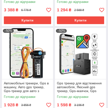
Готово до відправки
Готово до відправки
запису, RYH
3 388
1 294
₴
₴
6 776 ₴
2 588 ₴
Купити
Купити
–50%
–50%
Автомобільні трекери, Gps в
Gps трекер для відстеження
машину, Авто gps трекер,
автомобіля, Якісний gps
Gps-трекер для авто з
трекер, Gps-маячок, Gps
додатком, Gps в машину від
трекер на мотоцикл, Gps
Готово до відправки
Готово до відправки
викрадення, RYH
маячок для авто, RYH
1 928
1 598
₴
₴
3 856 ₴
3 196 ₴