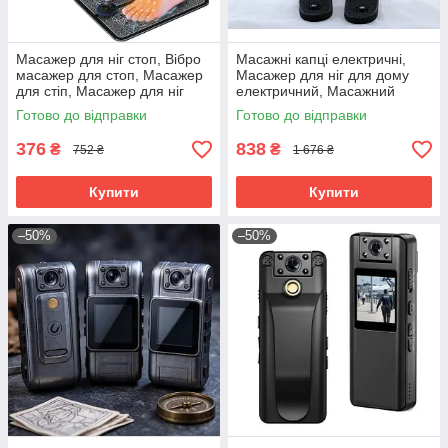
Масажер для ніг стоп, Вібро
Масажні капці електричні,
масажер для стоп, Масажер
Масажер для ніг для дому
для стіп, Масажер для ніг
електричний, Масажний
вібраційний, RYH
апарат для ніг, RYH
Готово до відправки
Готово до відправки
376
838
₴
₴
752 ₴
1 676 ₴
Купити
Купити
–50%
–50%