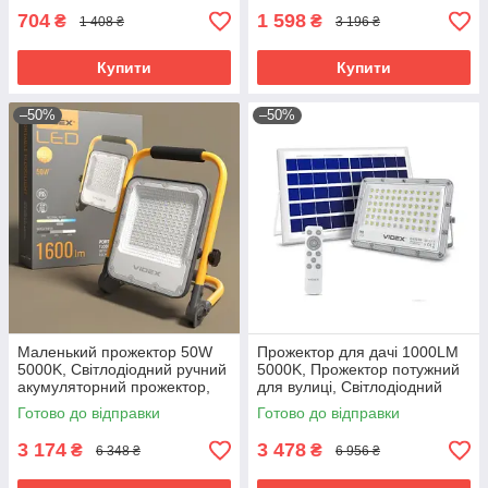
704
1 598
₴
₴
1 408 ₴
3 196 ₴
Купити
Купити
–50%
–50%
Маленький прожектор 50W
Прожектор для дачі 1000LM
5000K, Світлодіодний ручний
5000K, Прожектор потужний
акумуляторний прожектор,
для вулиці, Світлодіодний
Світлодіодний прожектор від
прожектор вуличного
Готово до відправки
Готово до відправки
акумулятора, RYH
освітлення, RYH
3 174
3 478
₴
₴
6 348 ₴
6 956 ₴