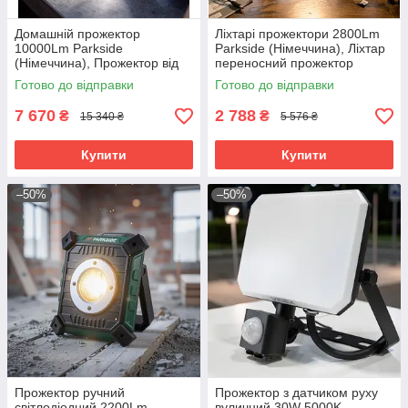
Домашній прожектор
Ліхтарі прожектори 2800Lm
10000Lm Parkside
Parkside (Німеччина), Ліхтар
(Німеччина), Прожектор від
переносний прожектор
акумулятора, Акумуляторний
акумуляторний
Готово до відправки
Готово до відправки
ліхтар-прожектор, RYH
світлодіодний, RYH
7 670
2 788
₴
₴
15 340 ₴
5 576 ₴
Купити
Купити
–50%
–50%
Прожектор ручний
Прожектор з датчиком руху
світлодіодний 2200Lm
вуличний 30W 5000K,