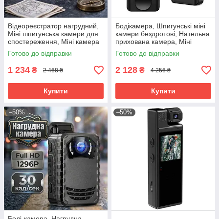
Відеореєстратор нагрудний,
Бодікамера, Шпигунські міні
Міні шпигунська камери для
камери бездротові, Нательна
спостереження, Міні камера
прихована камера, Міні
на одяг, Прихована нательна
камера шпигунська, RYH
Готово до відправки
Готово до відправки
камера, RYH
1 234
2 128
₴
₴
2 468 ₴
4 256 ₴
Купити
Купити
–50%
–50%
Боді-камера, Нагрудна