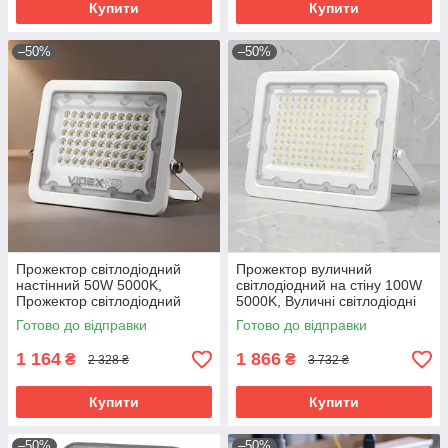
Купити
Купити
–50%
–50%
Прожектор світлодіодний
Прожектор вуличний
настінний 50W 5000K,
світлодіодний на стіну 100W
Прожектор світлодіодний
5000K, Вуличні світлодіодні
вуличний, RYH
прожектори для дому,
Готово до відправки
Готово до відправки
Прожектор вуличний
настінний, RYH
1 164
1 866
₴
₴
2 328 ₴
3 732 ₴
Купити
Купити
–50%
–50%