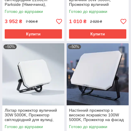
Parkside (Німеччина),
Прожектор вуличний
Акумуляторний лед
потужний, Прожектор з
Готово до відправки
Готово до відправки
прожектор, RYH
детектором руху, RYH
3 952
1 010
₴
₴
7 904 ₴
2 020 ₴
Купити
Купити
–50%
–50%
Ліхтар прожектор вуличний
Настінний прожектор з
30W 5000K, Прожектор
високою яскравістю 100W
світлодіодний для вулиці,
5000K, Прожектор на фасад
Накладний прожектор
будинку, RYH
Готово до відправки
Готово до відправки
зовнішній, RYH