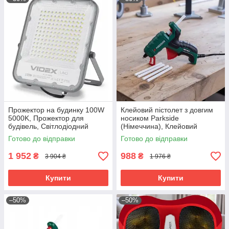
Прожектор на будинку 100W
Клейовий пістолет з довгим
5000K, Прожектор для
носиком Parkside
будівель, Світлодіодний
(Німеччина), Клейовий
прожектор вуличного
пістолет для клею, Клейовий
Готово до відправки
Готово до відправки
освітлення, Вуличний лед
пістолет маленький, RYH
прожектор, RYH
1 952
988
₴
₴
3 904 ₴
1 976 ₴
Купити
Купити
–50%
–50%