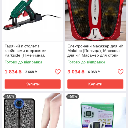
Гарячий пістолет з
Електронний масажер для ніг
клейовими стержнями
Malatec (Польща), Масажка
Parkside (Німеччина),
для ніг, Масажер для стопи
Пістолет термоклей, Пістолет
ніг, Масажер для м'язів ніг
Готово до відправки
Готово до відправки
для термоклею, RYH
електричний, RYH
1 834
3 034
₴
₴
3 668 ₴
6 068 ₴
Купити
Купити
–50%
–50%