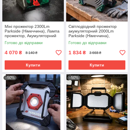
Міні прожектор 2300Lm
Світлодіодний прожектор
Parkside (Німеччина), Лампа
акумуляторний 2000Lm
прожектор, Акумуляторний
Parkside (Німеччина),
ліхтар-прожектор, RYH
Прожектор переносний
Готово до відправки
Готово до відправки
світлодіодний, RYH
4 070
1 834
₴
₴
8 140 ₴
3 668 ₴
Купити
Купити
–50%
–50%