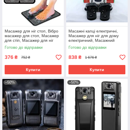
Масажер для ніг стоп, Вібро
Масажні капці електричні,
масажер для стоп, Масажер
Масажер для ніг для дому
для стіп, Масажер для ніг
електричний, Масажний
вібраційний, RYH
апарат для ніг, RYH
Готово до відправки
Готово до відправки
376
838
₴
₴
752 ₴
1 676 ₴
Купити
Купити
–50%
–50%