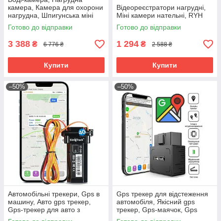
камера, Камера для охорони
Відеореєстратори нагрудні,
нагрудна, Шпигунська міні
Міні камери нательні, RYH
камера з великим часом
Готово до відправки
Готово до відправки
запису, RYH
3 388
1 294
₴
₴
6 776 ₴
2 588 ₴
Купити
Купити
–50%
–50%
Автомобільні трекери, Gps в
Gps трекер для відстеження
машину, Авто gps трекер,
автомобіля, Якісний gps
Gps-трекер для авто з
трекер, Gps-маячок, Gps
додатком, Gps в машину від
трекер на мотоцикл, Gps