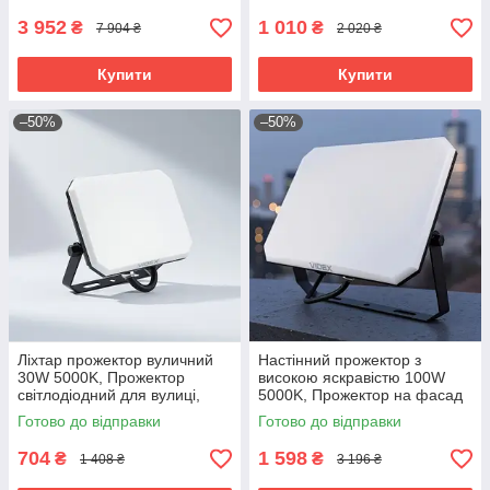
3 952
1 010
₴
₴
7 904 ₴
2 020 ₴
Купити
Купити
–50%
–50%
Ліхтар прожектор вуличний
Настінний прожектор з
30W 5000K, Прожектор
високою яскравістю 100W
світлодіодний для вулиці,
5000K, Прожектор на фасад
Накладний прожектор
будинку, RYH
Готово до відправки
Готово до відправки
зовнішній, RYH
704
1 598
₴
₴
1 408 ₴
3 196 ₴