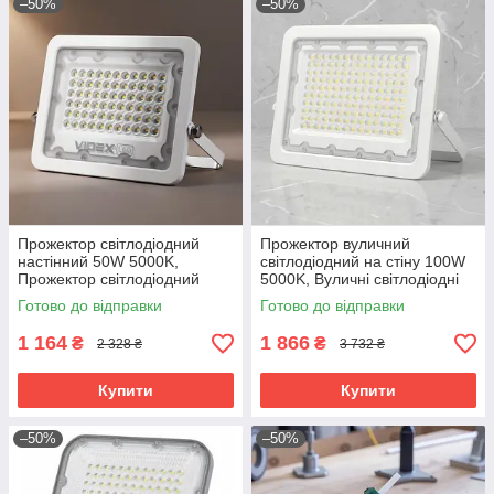
–50%
–50%
Прожектор світлодіодний
Прожектор вуличний
настінний 50W 5000K,
світлодіодний на стіну 100W
Прожектор світлодіодний
5000K, Вуличні світлодіодні
вуличний, RYH
прожектори для дому,
Готово до відправки
Готово до відправки
Прожектор вуличний
настінний, RYH
1 164
1 866
₴
₴
2 328 ₴
3 732 ₴
Купити
Купити
–50%
–50%