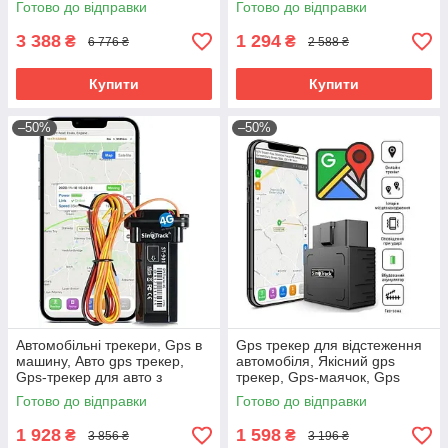
Готово до відправки
Готово до відправки
запису, RYH
3 388
1 294
₴
₴
6 776 ₴
2 588 ₴
Купити
Купити
–50%
–50%
Автомобільні трекери, Gps в
Gps трекер для відстеження
машину, Авто gps трекер,
автомобіля, Якісний gps
Gps-трекер для авто з
трекер, Gps-маячок, Gps
додатком, Gps в машину від
трекер на мотоцикл, Gps
Готово до відправки
Готово до відправки
викрадення, RYH
маячок для авто, RYH
1 928
1 598
₴
₴
3 856 ₴
3 196 ₴