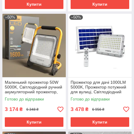
Купити
Купити
–50%
–50%
Маленький прожектор 50W
Прожектор для дачі 1000LM
5000K, Світлодіодний ручний
5000K, Прожектор потужний
акумуляторний прожектор,
для вулиці, Світлодіодний
Світлодіодний прожектор від
прожектор вуличного
Готово до відправки
Готово до відправки
акумулятора, RYH
освітлення, RYH
3 174
3 478
₴
₴
6 348 ₴
6 956 ₴
Купити
Купити