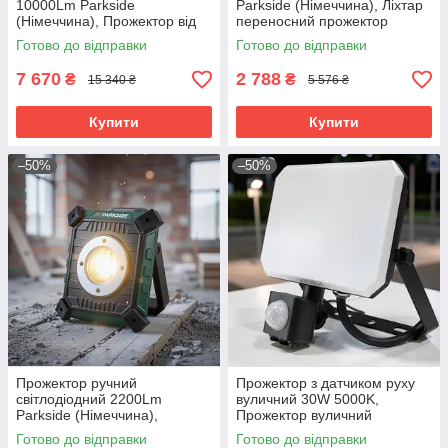
10000Lm Parkside
Parkside (Німеччина), Ліхтар
(Німеччина), Прожектор від
переносний прожектор
акумулятора, Акумуляторний
акумуляторний
Готово до відправки
Готово до відправки
ліхтар-прожектор, RYH
світлодіодний, RYH
7 670
2 788
₴
₴
15 340 ₴
5 576 ₴
Купити
Купити
–50%
–50%
Прожектор ручний
Прожектор з датчиком руху
світлодіодний 2200Lm
вуличний 30W 5000K,
Parkside (Німеччина),
Прожектор вуличний
Акумуляторний лед
потужний, Прожектор з
Готово до відправки
Готово до відправки
прожектор, RYH
детектором руху, RYH