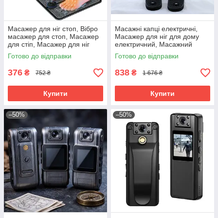
Масажер для ніг стоп, Вібро
Масажні капці електричні,
масажер для стоп, Масажер
Масажер для ніг для дому
для стіп, Масажер для ніг
електричний, Масажний
вібраційний, RYH
апарат для ніг, RYH
Готово до відправки
Готово до відправки
376
838
₴
₴
752 ₴
1 676 ₴
Купити
Купити
–50%
–50%