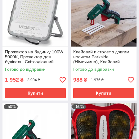
Прожектор на будинку 100W
Клейовий пістолет з довгим
5000K, Прожектор для
носиком Parkside
будівель, Світлодіодний
(Німеччина), Клейовий
прожектор вуличного
пістолет для клею, Клейовий
Готово до відправки
Готово до відправки
освітлення, Вуличний лед
пістолет маленький, RYH
прожектор, RYH
1 952
988
₴
₴
3 904 ₴
1 976 ₴
Купити
Купити
–50%
–50%