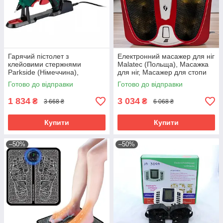
Гарячий пістолет з
Електронний масажер для ніг
клейовими стержнями
Malatec (Польща), Масажка
Parkside (Німеччина),
для ніг, Масажер для стопи
Пістолет термоклей, Пістолет
ніг, Масажер для м'язів ніг
Готово до відправки
Готово до відправки
для термоклею, RYH
електричний, RYH
1 834
3 034
₴
₴
3 668 ₴
6 068 ₴
Купити
Купити
–50%
–50%