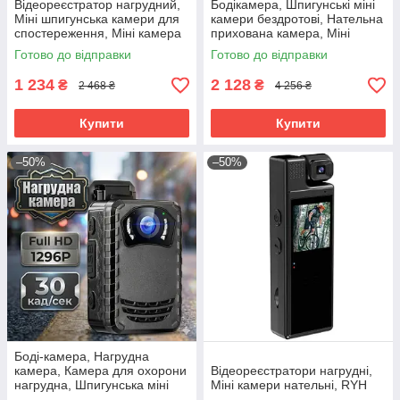
Відеореєстратор нагрудний,
Бодікамера, Шпигунські міні
Міні шпигунська камери для
камери бездротові, Нательна
спостереження, Міні камера
прихована камера, Міні
на одяг, Прихована нательна
камера шпигунська, RYH
Готово до відправки
Готово до відправки
камера, RYH
1 234
2 128
₴
₴
2 468 ₴
4 256 ₴
Купити
Купити
–50%
–50%
Боді-камера, Нагрудна
камера, Камера для охорони
Відеореєстратори нагрудні,
нагрудна, Шпигунська міні
Міні камери нательні, RYH
камера з великим часом