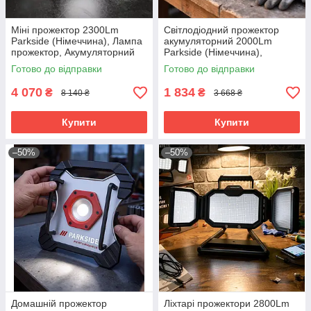
Міні прожектор 2300Lm
Світлодіодний прожектор
Parkside (Німеччина), Лампа
акумуляторний 2000Lm
прожектор, Акумуляторний
Parkside (Німеччина),
ліхтар-прожектор, RYH
Прожектор переносний
Готово до відправки
Готово до відправки
світлодіодний, RYH
4 070
1 834
₴
₴
8 140 ₴
3 668 ₴
Купити
Купити
–50%
–50%
Домашній прожектор
Ліхтарі прожектори 2800Lm