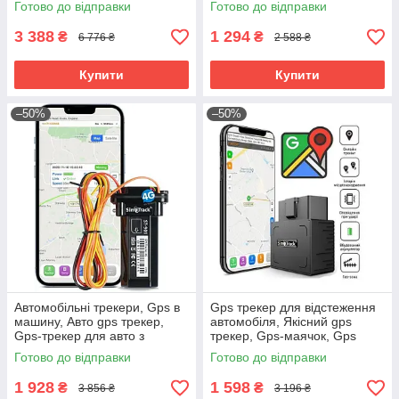
Готово до відправки
Готово до відправки
запису, RYH
3 388
1 294
₴
₴
6 776 ₴
2 588 ₴
Купити
Купити
–50%
–50%
Автомобільні трекери, Gps в
Gps трекер для відстеження
машину, Авто gps трекер,
автомобіля, Якісний gps
Gps-трекер для авто з
трекер, Gps-маячок, Gps
додатком, Gps в машину від
трекер на мотоцикл, Gps
Готово до відправки
Готово до відправки
викрадення, RYH
маячок для авто, RYH
1 928
1 598
₴
₴
3 856 ₴
3 196 ₴