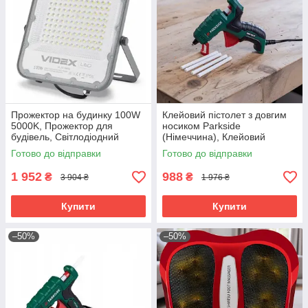
Прожектор на будинку 100W
Клейовий пістолет з довгим
5000K, Прожектор для
носиком Parkside
будівель, Світлодіодний
(Німеччина), Клейовий
прожектор вуличного
пістолет для клею, Клейовий
Готово до відправки
Готово до відправки
освітлення, Вуличний лед
пістолет маленький, RYH
прожектор, RYH
1 952
988
₴
₴
3 904 ₴
1 976 ₴
Купити
Купити
–50%
–50%