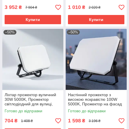
3 952
1 010
₴
₴
7 904 ₴
2 020 ₴
Купити
Купити
–50%
–50%
Ліхтар прожектор вуличний
Настінний прожектор з
30W 5000K, Прожектор
високою яскравістю 100W
світлодіодний для вулиці,
5000K, Прожектор на фасад
Накладний прожектор
будинку, RYH
Готово до відправки
Готово до відправки
зовнішній, RYH
704
1 598
₴
₴
1 408 ₴
3 196 ₴