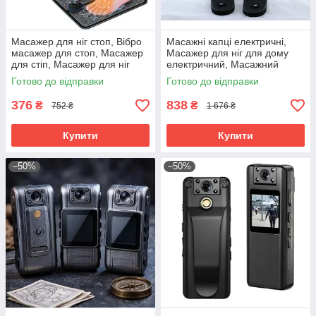
Масажер для ніг стоп, Вібро
Масажні капці електричні,
масажер для стоп, Масажер
Масажер для ніг для дому
для стіп, Масажер для ніг
електричний, Масажний
вібраційний, RYH
апарат для ніг, RYH
Готово до відправки
Готово до відправки
376
838
₴
₴
752 ₴
1 676 ₴
Купити
Купити
–50%
–50%