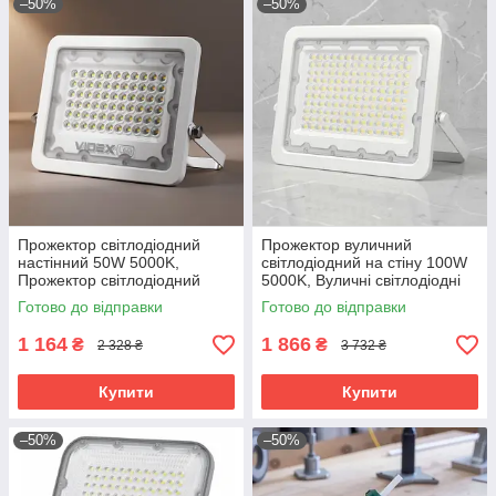
–50%
–50%
Прожектор світлодіодний
Прожектор вуличний
настінний 50W 5000K,
світлодіодний на стіну 100W
Прожектор світлодіодний
5000K, Вуличні світлодіодні
вуличний, RYH
прожектори для дому,
Готово до відправки
Готово до відправки
Прожектор вуличний
настінний, RYH
1 164
1 866
₴
₴
2 328 ₴
3 732 ₴
Купити
Купити
–50%
–50%