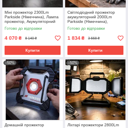
Міні прожектор 2300Lm
Світлодіодний прожектор
Parkside (Німеччина), Лампа
акумуляторний 2000Lm
прожектор, Акумуляторний
Parkside (Німеччина),
ліхтар-прожектор, RYH
Прожектор переносний
Готово до відправки
Готово до відправки
світлодіодний, RYH
4 070
1 834
₴
₴
8 140 ₴
3 668 ₴
Купити
Купити
–50%
–50%
Домашній прожектор
Ліхтарі прожектори 2800Lm