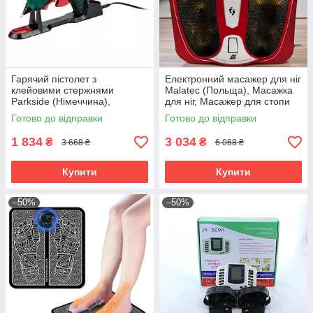
Гарячий пістолет з
Електронний масажер для ніг
клейовими стержнями
Malatec (Польща), Масажка
Parkside (Німеччина),
для ніг, Масажер для стопи
Пістолет термоклей, Пістолет
ніг, Масажер для м'язів ніг
Готово до відправки
Готово до відправки
для термоклею, RYH
електричний, RYH
1 834
3 034
₴
₴
3 668 ₴
6 068 ₴
Купити
Купити
–50%
–50%