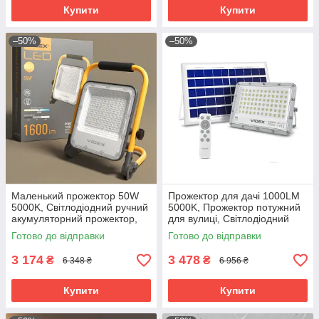
Купити
Купити
–50%
–50%
Маленький прожектор 50W
Прожектор для дачі 1000LM
5000K, Світлодіодний ручний
5000K, Прожектор потужний
акумуляторний прожектор,
для вулиці, Світлодіодний
Світлодіодний прожектор від
прожектор вуличного
Готово до відправки
Готово до відправки
акумулятора, RYH
освітлення, RYH
3 174
3 478
₴
₴
6 348 ₴
6 956 ₴
Купити
Купити