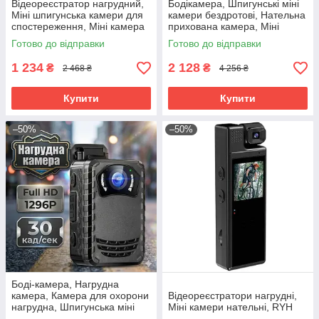
Відеореєстратор нагрудний,
Бодікамера, Шпигунські міні
Міні шпигунська камери для
камери бездротові, Нательна
спостереження, Міні камера
прихована камера, Міні
на одяг, Прихована нательна
камера шпигунська, RYH
Готово до відправки
Готово до відправки
камера, RYH
1 234
2 128
₴
₴
2 468 ₴
4 256 ₴
Купити
Купити
–50%
–50%
Боді-камера, Нагрудна
камера, Камера для охорони
Відеореєстратори нагрудні,
нагрудна, Шпигунська міні
Міні камери нательні, RYH
камера з великим часом