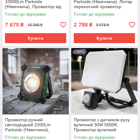
10000Lm Parkside
Parkside (Німеччина), Ліхтар
(Німеччина), Прожектор від
переносний прожектор
акумулятора, Акумуляторний
акумуляторний
Готово до відправки
Готово до відправки
ліхтар-прожектор, RYH
світлодіодний, RYH
7 670
2 788
₴
₴
15 340 ₴
5 576 ₴
Купити
Купити
–50%
–50%
Прожектор ручний
Прожектор з датчиком руху
світлодіодний 2200Lm
вуличний 30W 5000K,
Parkside (Німеччина),
Прожектор вуличний
Акумуляторний лед
потужний, Прожектор з
Готово до відправки
Готово до відправки
прожектор, RYH
детектором руху, RYH