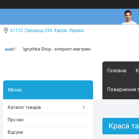
61172, Грицевца 33А, Харків, Україна
Igrushka Shop - інтернет-магазин
Головна
К
Повернення т
Каталог товарів
Про нас
Краса та
Відгуки