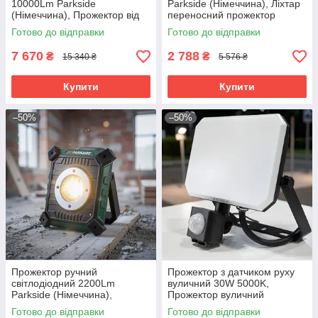
10000Lm Parkside
Parkside (Німеччина), Ліхтар
(Німеччина), Прожектор від
переносний прожектор
акумулятора, Акумуляторний
акумуляторний
Готово до відправки
Готово до відправки
ліхтар-прожектор, RYH
світлодіодний, RYH
7 670
2 788
₴
₴
15 340 ₴
5 576 ₴
Купити
Купити
–50%
–50%
Прожектор ручний
Прожектор з датчиком руху
світлодіодний 2200Lm
вуличний 30W 5000K,
Parkside (Німеччина),
Прожектор вуличний
Акумуляторний лед
потужний, Прожектор з
Готово до відправки
Готово до відправки
прожектор, RYH
детектором руху, RYH