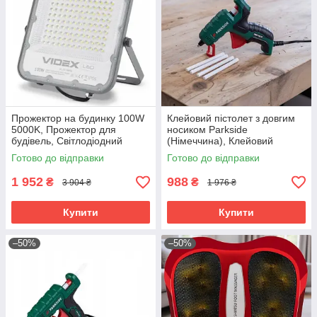
Прожектор на будинку 100W
Клейовий пістолет з довгим
5000K, Прожектор для
носиком Parkside
будівель, Світлодіодний
(Німеччина), Клейовий
прожектор вуличного
пістолет для клею, Клейовий
Готово до відправки
Готово до відправки
освітлення, Вуличний лед
пістолет маленький, RYH
прожектор, RYH
1 952
988
₴
₴
3 904 ₴
1 976 ₴
Купити
Купити
–50%
–50%