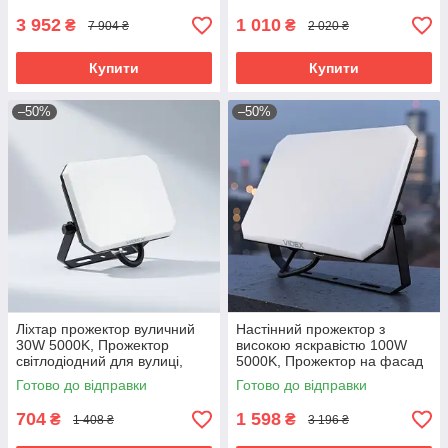
3 952
1 010
₴
₴
7 904 ₴
2 020 ₴
Купити
Купити
–50%
–50%
Ліхтар прожектор вуличний
Настінний прожектор з
30W 5000K, Прожектор
високою яскравістю 100W
світлодіодний для вулиці,
5000K, Прожектор на фасад
Накладний прожектор
будинку, RYH
Готово до відправки
Готово до відправки
зовнішній, RYH
704
1 598
₴
₴
1 408 ₴
3 196 ₴