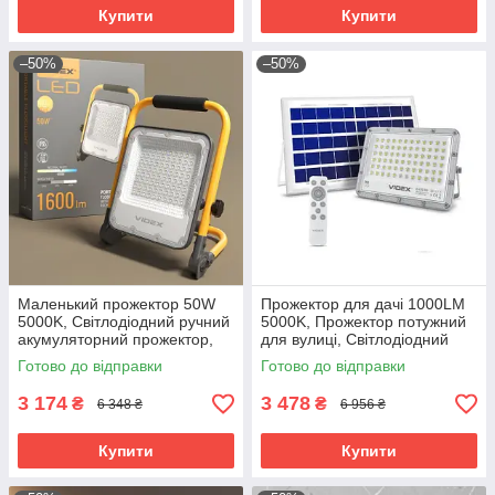
Купити
Купити
–50%
–50%
Маленький прожектор 50W
Прожектор для дачі 1000LM
5000K, Світлодіодний ручний
5000K, Прожектор потужний
акумуляторний прожектор,
для вулиці, Світлодіодний
Світлодіодний прожектор від
прожектор вуличного
Готово до відправки
Готово до відправки
акумулятора, RYH
освітлення, RYH
3 174
3 478
₴
₴
6 348 ₴
6 956 ₴
Купити
Купити