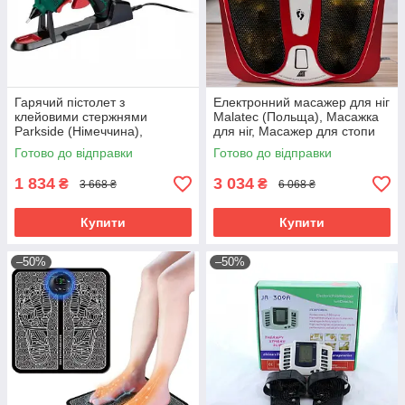
Гарячий пістолет з
Електронний масажер для ніг
клейовими стержнями
Malatec (Польща), Масажка
Parkside (Німеччина),
для ніг, Масажер для стопи
Пістолет термоклей, Пістолет
ніг, Масажер для м'язів ніг
Готово до відправки
Готово до відправки
для термоклею, RYH
електричний, RYH
1 834
3 034
₴
₴
3 668 ₴
6 068 ₴
Купити
Купити
–50%
–50%