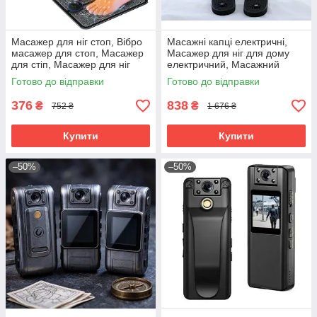
Масажер для ніг стоп, Вібро
Масажні капці електричні,
масажер для стоп, Масажер
Масажер для ніг для дому
для стіп, Масажер для ніг
електричний, Масажний
вібраційний, RYH
апарат для ніг, RYH
Готово до відправки
Готово до відправки
376
838
₴
₴
752 ₴
1 676 ₴
Купити
Купити
–50%
–50%