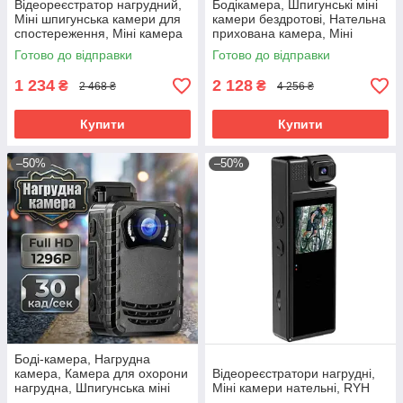
Відеореєстратор нагрудний,
Бодікамера, Шпигунські міні
Міні шпигунська камери для
камери бездротові, Нательна
спостереження, Міні камера
прихована камера, Міні
на одяг, Прихована нательна
камера шпигунська, RYH
Готово до відправки
Готово до відправки
камера, RYH
1 234
2 128
₴
₴
2 468 ₴
4 256 ₴
Купити
Купити
–50%
–50%
Боді-камера, Нагрудна
камера, Камера для охорони
Відеореєстратори нагрудні,
нагрудна, Шпигунська міні
Міні камери нательні, RYH
камера з великим часом