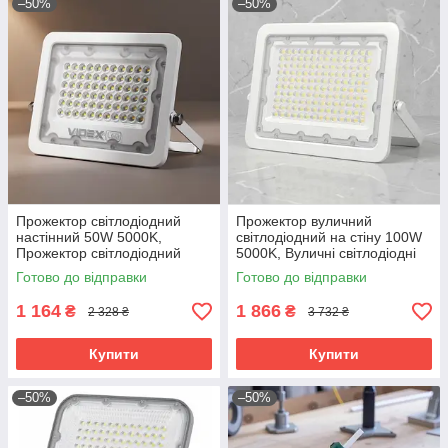
–50%
–50%
Прожектор світлодіодний
Прожектор вуличний
настінний 50W 5000K,
світлодіодний на стіну 100W
Прожектор світлодіодний
5000K, Вуличні світлодіодні
вуличний, RYH
прожектори для дому,
Готово до відправки
Готово до відправки
Прожектор вуличний
настінний, RYH
1 164
1 866
₴
₴
2 328 ₴
3 732 ₴
Купити
Купити
–50%
–50%