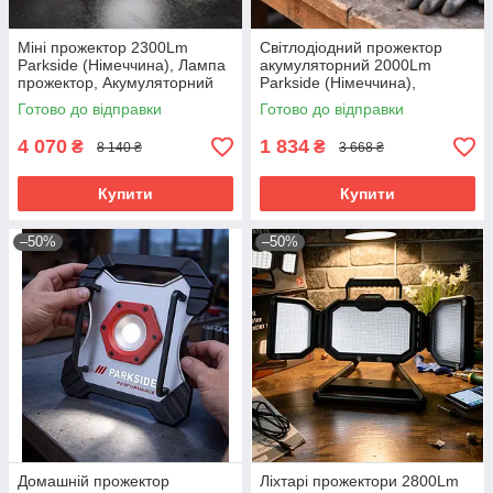
Міні прожектор 2300Lm
Світлодіодний прожектор
Parkside (Німеччина), Лампа
акумуляторний 2000Lm
прожектор, Акумуляторний
Parkside (Німеччина),
ліхтар-прожектор, RYH
Прожектор переносний
Готово до відправки
Готово до відправки
світлодіодний, RYH
4 070
1 834
₴
₴
8 140 ₴
3 668 ₴
Купити
Купити
–50%
–50%
Домашній прожектор
Ліхтарі прожектори 2800Lm