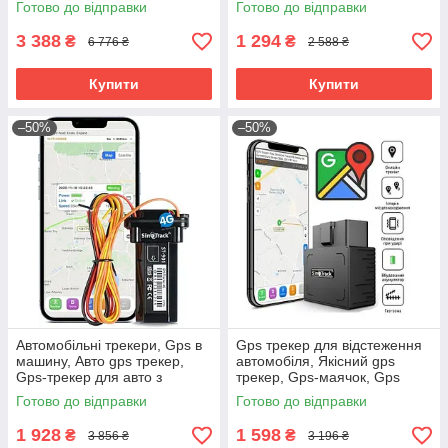
Готово до відправки
Готово до відправки
запису, RYH
3 388
1 294
₴
₴
6 776 ₴
2 588 ₴
Купити
Купити
–50%
–50%
Автомобільні трекери, Gps в
Gps трекер для відстеження
машину, Авто gps трекер,
автомобіля, Якісний gps
Gps-трекер для авто з
трекер, Gps-маячок, Gps
додатком, Gps в машину від
трекер на мотоцикл, Gps
Готово до відправки
Готово до відправки
викрадення, RYH
маячок для авто, RYH
1 928
1 598
₴
₴
3 856 ₴
3 196 ₴