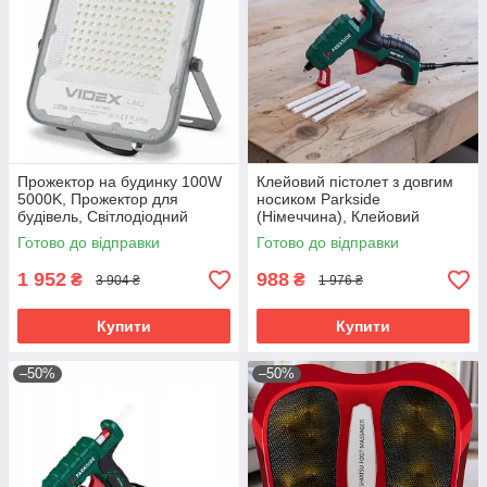
Прожектор на будинку 100W
Клейовий пістолет з довгим
5000K, Прожектор для
носиком Parkside
будівель, Світлодіодний
(Німеччина), Клейовий
прожектор вуличного
пістолет для клею, Клейовий
Готово до відправки
Готово до відправки
освітлення, Вуличний лед
пістолет маленький, RYH
прожектор, RYH
1 952
988
₴
₴
3 904 ₴
1 976 ₴
Купити
Купити
–50%
–50%