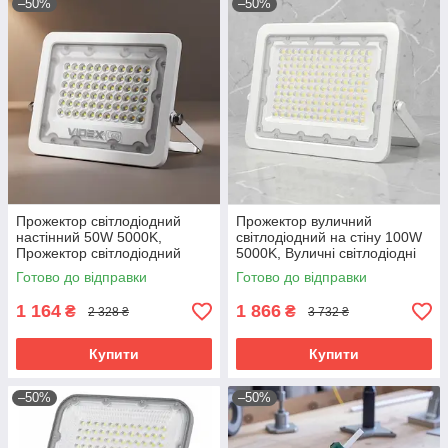
–50%
–50%
Прожектор світлодіодний
Прожектор вуличний
настінний 50W 5000K,
світлодіодний на стіну 100W
Прожектор світлодіодний
5000K, Вуличні світлодіодні
вуличний, RYH
прожектори для дому,
Готово до відправки
Готово до відправки
Прожектор вуличний
настінний, RYH
1 164
1 866
₴
₴
2 328 ₴
3 732 ₴
Купити
Купити
–50%
–50%