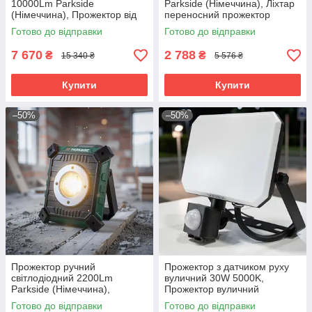
10000Lm Parkside
Parkside (Німеччина), Ліхтар
(Німеччина), Прожектор від
переносний прожектор
акумулятора, Акумуляторний
акумуляторний
Готово до відправки
Готово до відправки
ліхтар-прожектор, RYH
світлодіодний, RYH
7 670
2 788
₴
₴
15 340 ₴
5 576 ₴
Купити
Купити
–50%
–50%
Прожектор ручний
Прожектор з датчиком руху
світлодіодний 2200Lm
вуличний 30W 5000K,
Parkside (Німеччина),
Прожектор вуличний
Акумуляторний лед
потужний, Прожектор з
Готово до відправки
Готово до відправки
прожектор, RYH
детектором руху, RYH