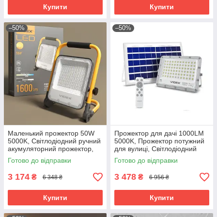
Купити
Купити
–50%
–50%
Маленький прожектор 50W
Прожектор для дачі 1000LM
5000K, Світлодіодний ручний
5000K, Прожектор потужний
акумуляторний прожектор,
для вулиці, Світлодіодний
Світлодіодний прожектор від
прожектор вуличного
Готово до відправки
Готово до відправки
акумулятора, RYH
освітлення, RYH
3 174
3 478
₴
₴
6 348 ₴
6 956 ₴
Купити
Купити