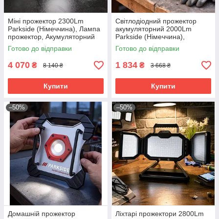
Міні прожектор 2300Lm
Світлодіодний прожектор
Parkside (Німеччина), Лампа
акумуляторний 2000Lm
прожектор, Акумуляторний
Parkside (Німеччина),
ліхтар-прожектор, RYH
Прожектор переносний
Готово до відправки
Готово до відправки
світлодіодний, RYH
4 070
1 834
₴
₴
8 140 ₴
3 668 ₴
Купити
Купити
–50%
–50%
Домашній прожектор
Ліхтарі прожектори 2800Lm