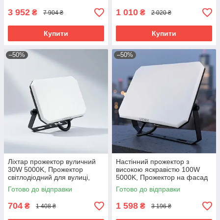
3 952
1 010
₴
₴
7 904 ₴
2 020 ₴
Купити
Купити
–50%
–50%
Ліхтар прожектор вуличний
Настінний прожектор з
30W 5000K, Прожектор
високою яскравістю 100W
світлодіодний для вулиці,
5000K, Прожектор на фасад
Накладний прожектор
будинку, RYH
Готово до відправки
Готово до відправки
зовнішній, RYH
704
1 598
₴
₴
1 408 ₴
3 196 ₴