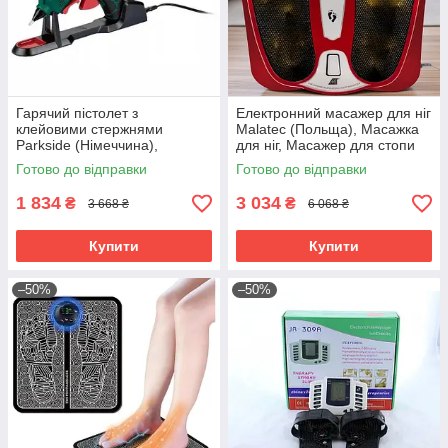
Гарячий пістолет з
Електронний масажер для ніг
клейовими стержнями
Malatec (Польща), Масажка
Parkside (Німеччина),
для ніг, Масажер для стопи
Пістолет термоклей, Пістолет
ніг, Масажер для м'язів ніг
Готово до відправки
Готово до відправки
для термоклею, RYH
електричний, RYH
1 834
3 034
₴
₴
3 668 ₴
6 068 ₴
Купити
Купити
–50%
–50%