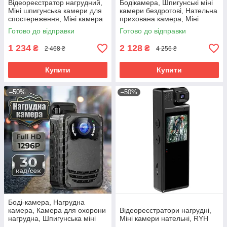
Відеореєстратор нагрудний,
Бодікамера, Шпигунські міні
Міні шпигунська камери для
камери бездротові, Нательна
спостереження, Міні камера
прихована камера, Міні
на одяг, Прихована нательна
камера шпигунська, RYH
Готово до відправки
Готово до відправки
камера, RYH
1 234
2 128
₴
₴
2 468 ₴
4 256 ₴
Купити
Купити
–50%
–50%
Боді-камера, Нагрудна
камера, Камера для охорони
Відеореєстратори нагрудні,
нагрудна, Шпигунська міні
Міні камери нательні, RYH
камера з великим часом