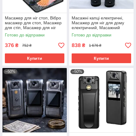
Масажер для ніг стоп, Вібро
Масажні капці електричні,
масажер для стоп, Масажер
Масажер для ніг для дому
для стіп, Масажер для ніг
електричний, Масажний
вібраційний, RYH
апарат для ніг, RYH
Готово до відправки
Готово до відправки
376
838
₴
₴
752 ₴
1 676 ₴
Купити
Купити
–50%
–50%