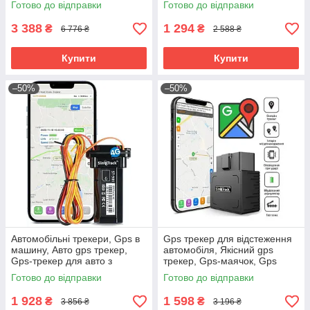
Готово до відправки
Готово до відправки
запису, RYH
3 388
1 294
₴
₴
6 776 ₴
2 588 ₴
Купити
Купити
–50%
–50%
Автомобільні трекери, Gps в
Gps трекер для відстеження
машину, Авто gps трекер,
автомобіля, Якісний gps
Gps-трекер для авто з
трекер, Gps-маячок, Gps
додатком, Gps в машину від
трекер на мотоцикл, Gps
Готово до відправки
Готово до відправки
викрадення, RYH
маячок для авто, RYH
1 928
1 598
₴
₴
3 856 ₴
3 196 ₴