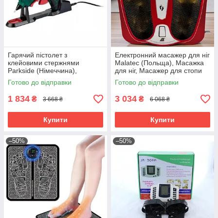
Гарячий пістолет з
Електронний масажер для ніг
клейовими стержнями
Malatec (Польща), Масажка
Parkside (Німеччина),
для ніг, Масажер для стопи
Пістолет термоклей, Пістолет
ніг, Масажер для м'язів ніг
Готово до відправки
Готово до відправки
для термоклею, RYH
електричний, RYH
1 834
3 034
₴
₴
3 668 ₴
6 068 ₴
Купити
Купити
–50%
–50%