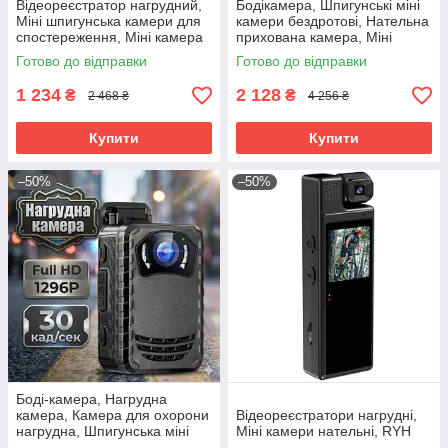
Відеореєстратор нагрудний,
Бодікамера, Шпигунські міні
Міні шпигунська камери для
камери бездротові, Нательна
спостереження, Міні камера
прихована камера, Міні
на одяг, Прихована нательна
камера шпигунська, RYH
Готово до відправки
Готово до відправки
камера, RYH
1 234
2 128
₴
₴
2 468 ₴
4 256 ₴
Купити
Купити
–50%
–50%
Боді-камера, Нагрудна
камера, Камера для охорони
Відеореєстратори нагрудні,
нагрудна, Шпигунська міні
Міні камери нательні, RYH
камера з великим часом