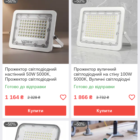
–50%
–50%
Прожектор світлодіодний
Прожектор вуличний
настінний 50W 5000K,
світлодіодний на стіну 100W
Прожектор світлодіодний
5000K, Вуличні світлодіодні
вуличний, RYH
прожектори для дому,
Готово до відправки
Готово до відправки
Прожектор вуличний
настінний, RYH
1 164
1 866
₴
₴
2 328 ₴
3 732 ₴
Купити
Купити
–50%
–50%