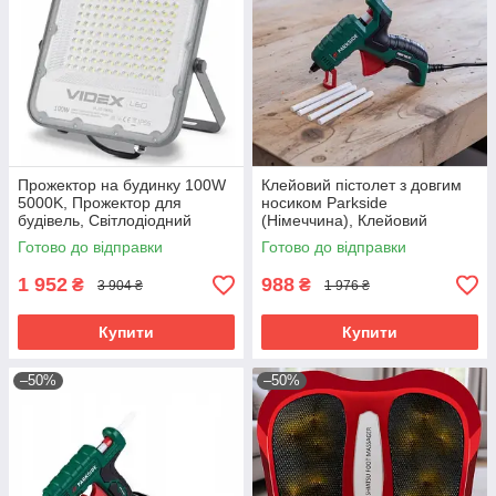
Прожектор на будинку 100W
Клейовий пістолет з довгим
5000K, Прожектор для
носиком Parkside
будівель, Світлодіодний
(Німеччина), Клейовий
прожектор вуличного
пістолет для клею, Клейовий
Готово до відправки
Готово до відправки
освітлення, Вуличний лед
пістолет маленький, RYH
прожектор, RYH
1 952
988
₴
₴
3 904 ₴
1 976 ₴
Купити
Купити
–50%
–50%