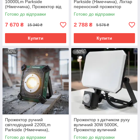
10000Lm Parkside
Parkside (Німеччина), Ліхтар
(Німеччина), Прожектор від
переносний прожектор
акумулятора, Акумуляторний
акумуляторний
Готово до відправки
Готово до відправки
ліхтар-прожектор, RYH
світлодіодний, RYH
7 670
2 788
₴
₴
15 340 ₴
5 576 ₴
Купити
Купити
–50%
–50%
Прожектор ручний
Прожектор з датчиком руху
світлодіодний 2200Lm
вуличний 30W 5000K,
Parkside (Німеччина),
Прожектор вуличний
Акумуляторний лед
потужний, Прожектор з
Готово до відправки
Готово до відправки
прожектор, RYH
детектором руху, RYH