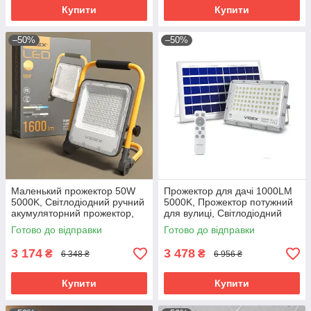
Купити
Купити
–50%
–50%
Маленький прожектор 50W
Прожектор для дачі 1000LM
5000K, Світлодіодний ручний
5000K, Прожектор потужний
акумуляторний прожектор,
для вулиці, Світлодіодний
Світлодіодний прожектор від
прожектор вуличного
Готово до відправки
Готово до відправки
акумулятора, RYH
освітлення, RYH
3 174
3 478
₴
₴
6 348 ₴
6 956 ₴
Купити
Купити