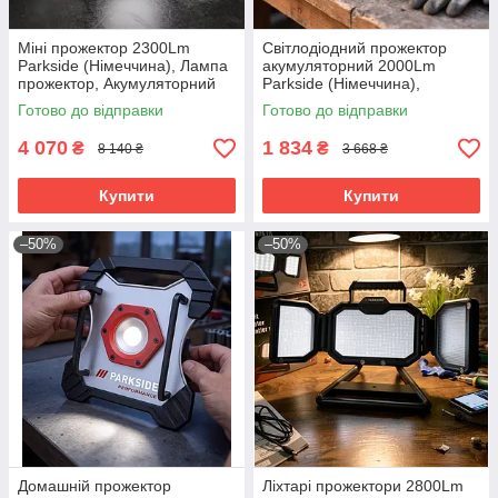
Міні прожектор 2300Lm
Світлодіодний прожектор
Parkside (Німеччина), Лампа
акумуляторний 2000Lm
прожектор, Акумуляторний
Parkside (Німеччина),
ліхтар-прожектор, RYH
Прожектор переносний
Готово до відправки
Готово до відправки
світлодіодний, RYH
4 070
1 834
₴
₴
8 140 ₴
3 668 ₴
Купити
Купити
–50%
–50%
Домашній прожектор
Ліхтарі прожектори 2800Lm