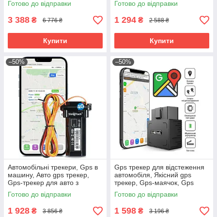
Готово до відправки
Готово до відправки
запису, RYH
3 388
1 294
₴
₴
6 776 ₴
2 588 ₴
Купити
Купити
–50%
–50%
Автомобільні трекери, Gps в
Gps трекер для відстеження
машину, Авто gps трекер,
автомобіля, Якісний gps
Gps-трекер для авто з
трекер, Gps-маячок, Gps
додатком, Gps в машину від
трекер на мотоцикл, Gps
Готово до відправки
Готово до відправки
викрадення, RYH
маячок для авто, RYH
1 928
1 598
₴
₴
3 856 ₴
3 196 ₴