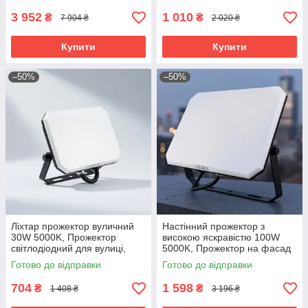
3 952
1 010
₴
₴
7 904 ₴
2 020 ₴
Купити
Купити
–50%
–50%
Ліхтар прожектор вуличний
Настінний прожектор з
30W 5000K, Прожектор
високою яскравістю 100W
світлодіодний для вулиці,
5000K, Прожектор на фасад
Накладний прожектор
будинку, RYH
Готово до відправки
Готово до відправки
зовнішній, RYH
704
1 598
₴
₴
1 408 ₴
3 196 ₴