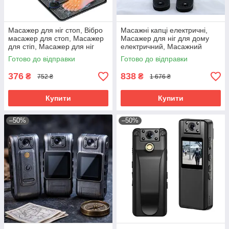
Масажер для ніг стоп, Вібро
Масажні капці електричні,
масажер для стоп, Масажер
Масажер для ніг для дому
для стіп, Масажер для ніг
електричний, Масажний
вібраційний, RYH
апарат для ніг, RYH
Готово до відправки
Готово до відправки
376
838
₴
₴
752 ₴
1 676 ₴
Купити
Купити
–50%
–50%