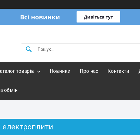
аталог товарів
Новинки
Про нас
Контакти
а обмін
а електроплити