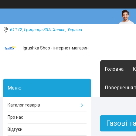
61172, Грицевца 33А, Харків, Україна
Igrushka Shop - інтернет-магазин
Головна
К
Повернення т
Каталог товарів
Про нас
Газові т
Відгуки